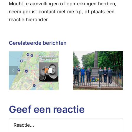
Mocht je aanvullingen of opmerkingen hebben,
neem gerust contact met me op, of plaats een
reactie hieronder.
Gerelateerde berichten
Wat de
Herdenking
afgelasting
voordeel
Slag bij het
van
land
Manpad
Veteranend
houdt
ons
g
geschiedenis
misschien
levend
leert over
weerbaarhe
Geef een reactie
Reactie