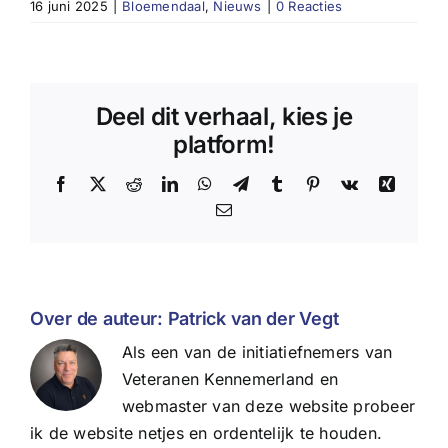
16 juni 2025
|
Bloemendaal
,
Nieuws
|
0 Reacties
Deel dit verhaal, kies je
platform!
Facebook
X
Reddit
LinkedIn
WhatsApp
Telegram
Tumblr
Pinterest
Vk
Xing
E-
mail
Over de auteur:
Patrick van der Vegt
Als een van de initiatiefnemers van
Veteranen Kennemerland en
webmaster van deze website probeer
ik de website netjes en ordentelijk te houden.