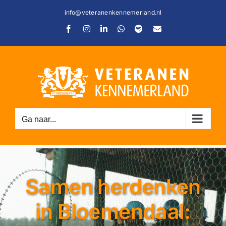
Ga
info@veteranenkennemerland.nl
naar
Facebook
Instagram
LinkedIn
WhatsApp
Spotify
E-
inhoud
mail
Ga naar...
Samen herdenken
in Bloemendaal: