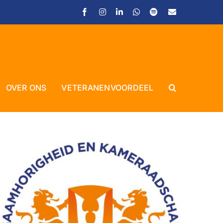
Facebook
Instagram
LinkedIn
WhatsApp
Spotify
E-
mail
OVER ONS
VETERANENVOORDEEL
Close