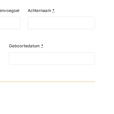
envoegsel
Achternaam
*
Geboortedatum
*