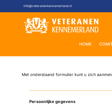
Ga
info@veteranenkennemerland.nl
naar
inhoud
HOME
COMI
Met onderstaand formulier kunt u zich aanmel
Persoonlijke gegevens