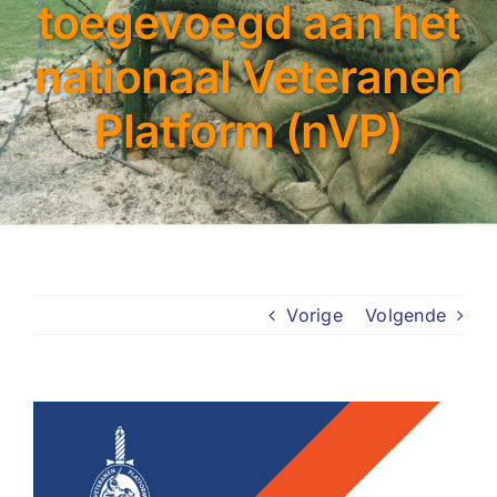
toegevoegd aan het
nationaal Veteranen
Platform (nVP)
Vorige
Volgende
Bekijk
grotere
afbeelding