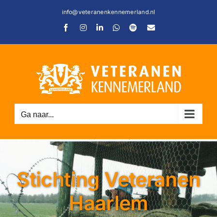
Ga
info@veteranenkennemerland.nl
naar
Facebook
Instagram
LinkedIn
WhatsApp
Spotify
E-
inhoud
mail
Ga naar...
Stichting Veteranen
C
Haarlem