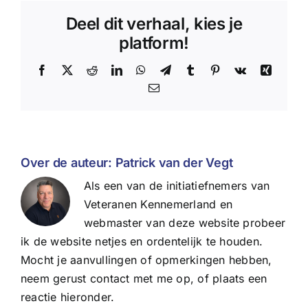
Deel dit verhaal, kies je
platform!
Facebook
X
Reddit
LinkedIn
WhatsApp
Telegram
Tumblr
Pinterest
Vk
Xing
E-
mail
Over de auteur:
Patrick van der Vegt
Als een van de initiatiefnemers van
Veteranen Kennemerland en
webmaster van deze website probeer
ik de website netjes en ordentelijk te houden.
Mocht je aanvullingen of opmerkingen hebben,
neem gerust contact met me op, of plaats een
reactie hieronder.