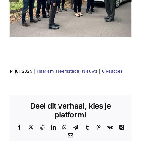
14 juli 2025
|
Haarlem
,
Heemstede
,
Nieuws
|
0 Reacties
Deel dit verhaal, kies je
platform!
Facebook
X
Reddit
LinkedIn
WhatsApp
Telegram
Tumblr
Pinterest
Vk
Xing
E-
mail