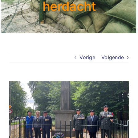
herdacht
Vorige
Volgende
Bekijk
grotere
afbeelding