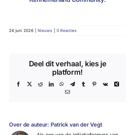
24 juni 2026
|
Nieuws
|
0 Reacties
Deel dit verhaal, kies je
platform!
Facebook
X
Reddit
LinkedIn
WhatsApp
Telegram
Tumblr
Pinterest
Vk
Xing
E-
mail
Over de auteur:
Patrick van der Vegt
Als een van de initiatiefnemers van