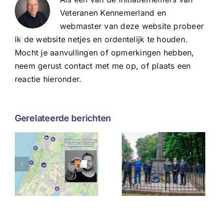
Veteranen Kennemerland en
webmaster van deze website probeer
ik de website netjes en ordentelijk te houden.
Mocht je aanvullingen of opmerkingen hebben,
neem gerust contact met me op, of plaats een
reactie hieronder.
Gerelateerde berichten
Wat de
Herdenking
afgelasting
voordeel
Slag bij het
van
land
Manpad
Veteranend
houdt
ons
g
geschiedenis
misschien
levend
leert over