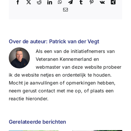
Facebook
X
Reddit
LinkedIn
WhatsApp
Telegram
Tumblr
Pinterest
Vk
Xing
E-
mail
Over de auteur:
Patrick van der Vegt
Als een van de initiatiefnemers van
Veteranen Kennemerland en
webmaster van deze website probeer
ik de website netjes en ordentelijk te houden.
Mocht je aanvullingen of opmerkingen hebben,
neem gerust contact met me op, of plaats een
reactie hieronder.
Gerelateerde berichten
Wat de