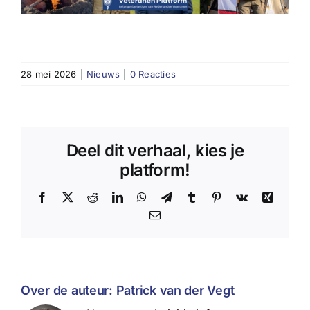
28 mei 2026
|
Nieuws
|
0 Reacties
Deel dit verhaal, kies je
platform!
Facebook
X
Reddit
LinkedIn
WhatsApp
Telegram
Tumblr
Pinterest
Vk
Xing
E-
mail
Over de auteur:
Patrick van der Vegt