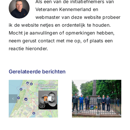
Als een van de initiatiefnemers van
Veteranen Kennemerland en
webmaster van deze website probeer
ik de website netjes en ordentelijk te houden.
Mocht je aanvullingen of opmerkingen hebben,
neem gerust contact met me op, of plaats een
reactie hieronder.
Gerelateerde berichten
Wat de
Herdenking
afgelasting
voordeel
Slag bij het
van
land
Manpad
Veteranend
houdt
ons
g
geschiedenis
misschien
levend
leert over