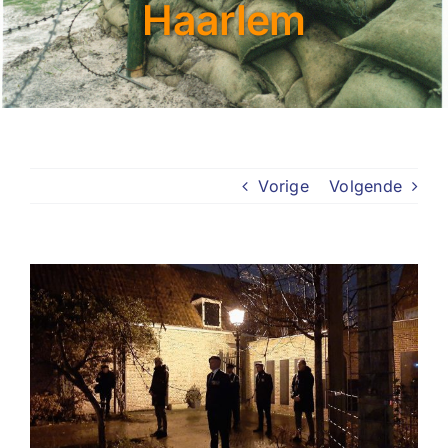
Haarlem
Vorige
Volgende
Bekijk
grotere
afbeelding