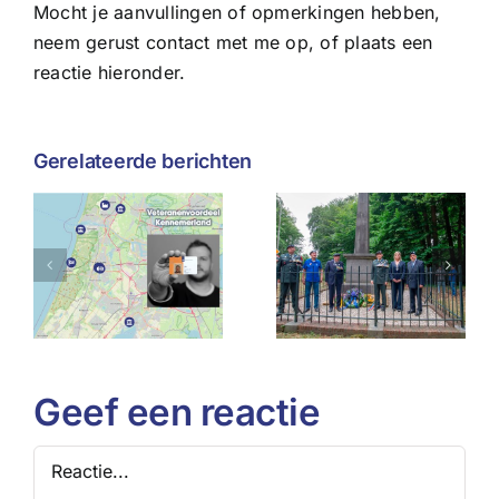
Mocht je aanvullingen of opmerkingen hebben,
neem gerust contact met me op, of plaats een
reactie hieronder.
Gerelateerde berichten
Wat de
Herdenking
afgelasting
voordeel
Slag bij het
van
land
Manpad
Veteranend
houdt
ons
g
geschiedenis
misschien
levend
leert over
weerbaarhe
Geef een reactie
Reactie