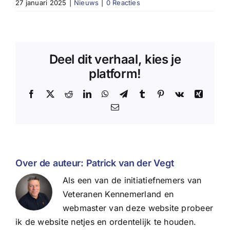
27 januari 2025
|
Nieuws
|
0 Reacties
Deel dit verhaal, kies je
platform!
Facebook
X
Reddit
LinkedIn
WhatsApp
Telegram
Tumblr
Pinterest
Vk
Xing
E-
mail
Over de auteur:
Patrick van der Vegt
Als een van de initiatiefnemers van
Veteranen Kennemerland en
webmaster van deze website probeer
ik de website netjes en ordentelijk te houden.