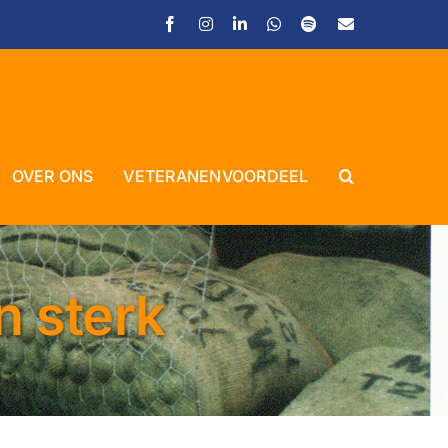
Facebook
Instagram
LinkedIn
WhatsApp
Spotify
E-
mail
OVER ONS
VETERANENVOORDEEL
Close
 sterk