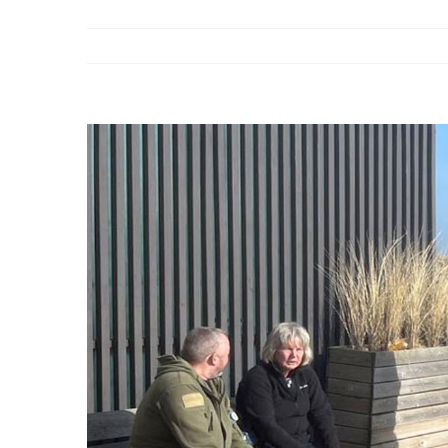
Bekijk
grotere
afbeelding