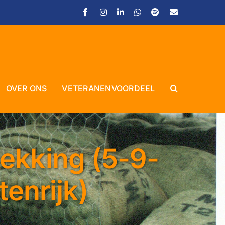
Facebook
Instagram
LinkedIn
WhatsApp
Spotify
E-
mail
OVER ONS
VETERANENVOORDEEL
Close
dekking (5-9-
enrijk)