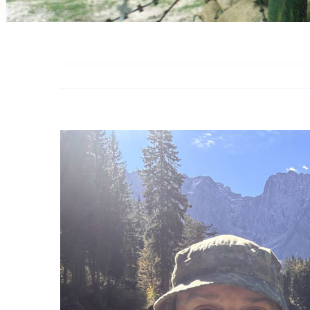
Bekijk
grotere
afbeelding