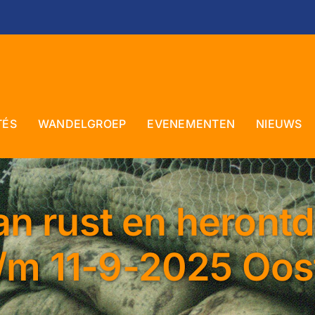
TÉS
WANDELGROEP
EVENEMENTEN
NIEUWS
n rust en heront
/m 11-9-2025 Oost