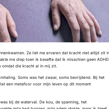
nenkwamen. Ze liet me ervaren dat kracht niet altijd zit i
raakte me diep toen ik besefte dat ik misschien geen ADHD
mdat die kracht al in mij zit.
mhaling. Soms was het zwaar, soms bevrijdend. Bij het
. Dat een metafoor voor mijn leven op dit moment
s bij de waterval. De kou, de spanning, het
oelde mijn hart bonzen, mijn adem stokte, maar ik bleef.