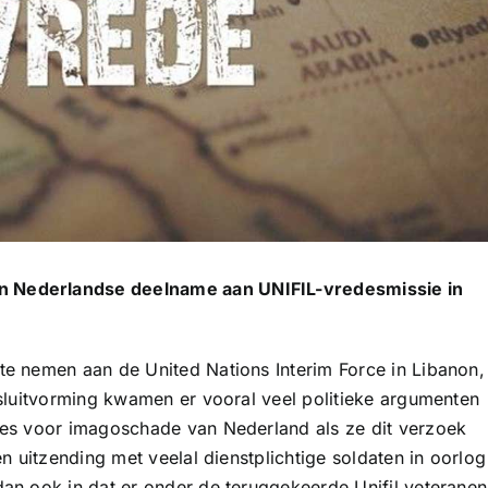
n Nederlandse deelname aan UNIFIL-vredesmissie in
te nemen aan de United Nations Interim Force in Libanon,
esluitvorming kwamen er vooral veel politieke argumenten
ees voor imagoschade van Nederland als ze dit verzoek
en uitzending met veelal dienstplichtige soldaten in oorlog
an ook in dat er onder de teruggekeerde Unifil veteranen