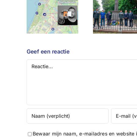
ranenvoordeel
Slag bij het
va
emerland
Manpad
Veter
engt
houdt
on
dering
geschiedenis
missc
beeld
levend
leert 
weerb
Geef een reactie
Reactie
Bewaar mijn naam, e-mailadres en website 