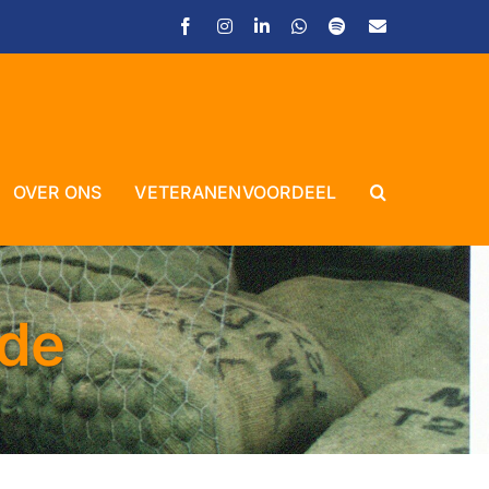
Facebook
Instagram
LinkedIn
WhatsApp
Spotify
E-
mail
OVER ONS
VETERANENVOORDEEL
Close
ede