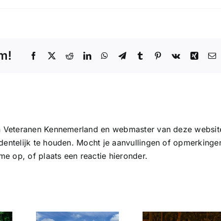
rm!
Facebook
X
Reddit
LinkedIn
WhatsApp
Telegram
Tumblr
Pinterest
Vk
Xing
E
m
van Veteranen Kennemerland en webmaster van deze websit
rdentelijk te houden. Mocht je aanvullingen of opmerkinge
e op, of plaats een reactie hieronder.
Nederlandse
 de
Veteranendag
sting
Nieuw