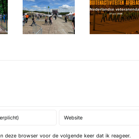
aangepast
n
Veteran
vanwege
anendag
Kennem
de hitte –
s
breng
alternatieve
hien
waarder
ontmoetingen
over
in bee
in
aarheid
Kennemerland
in deze browser voor de volgende keer dat ik reageer.