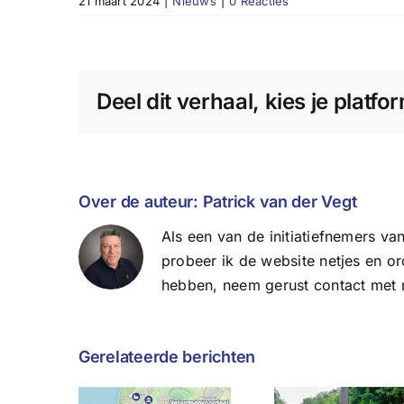
21 maart 2024
|
Nieuws
|
0 Reacties
Deel dit verhaal, kies je platfo
Over de auteur:
Patrick van der Vegt
Als een van de initiatiefnemers 
probeer ik de website netjes en o
hebben, neem gerust contact met m
Gerelateerde berichten
Wat
euw:
Herdenking
afgela