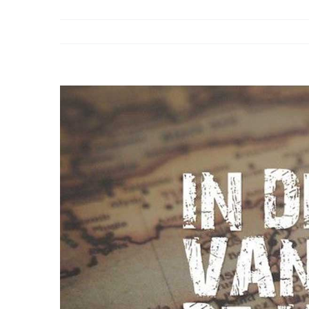
Bekijk
grotere
afbeelding