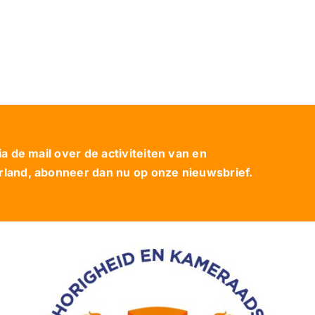
 de mail over de activiteiten van en
and, abonneer dan nu op onze nieuwsbrief.