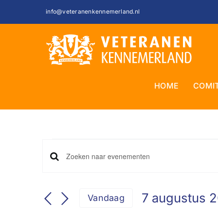
Ga
info@veteranenkennemerland.nl
naar
inhoud
HOME
COMI
Evenementen
Evenementen
Vul
in
een
Zoeken
keyword
7 augustus 
Vandaag
in.
7
en
Selecteer
Zoek