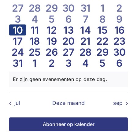
van
en
0
0
0
0
0
0
0
27
28
29
30
31
1
2
Evenementen
weerg
0
0
0
0
0
0
0
3
4
5
6
7
8
9
evenementen
evenementen
evenementen
evenementen
evenement
evenem
eve
naviga
0
0
0
0
0
0
0
10
11
12
13
14
15
16
evenementen
evenementen
evenementen
evenementen
evenement
evenem
eve
0
0
0
0
0
0
0
17
18
19
20
21
22
23
evenementen
evenementen
evenementen
evenementen
evenement
evenem
even
0
0
0
0
0
0
0
24
25
26
27
28
29
30
evenementen
evenementen
evenementen
evenementen
evenement
eveneme
even
0
0
0
0
0
0
0
31
1
2
3
4
5
6
evenementen
evenementen
evenementen
evenementen
evenemente
eveneme
even
evenementen
evenementen
evenementen
evenementen
evenement
evenem
eve
Er zijn geen evenementen op deze dag.
Bericht
jul
Deze maand
sep
Abonneer op kalender