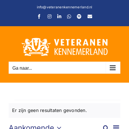
Ga
info@veteranenkennemerland.nl
naar
Facebook
Instagram
LinkedIn
WhatsApp
Spotify
E-
inhoud
mail
C
Ga naar...
Evenementen
Er zijn geen resultaten gevonden.
Bericht
Ev
Aankomende
Zoeken