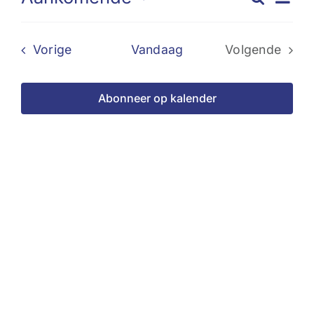
Evene
Lijst
Selecteer
we
Zoeke
een
nav
Evenementen
Vorige
Vandaag
Volgende
datum.
en
Evenemen
weerg
Abonneer op kalender
naviga