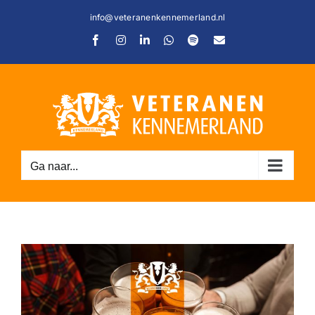
Ga
info@veteranenkennemerland.nl
naar
Facebook
Instagram
LinkedIn
WhatsApp
Spotify
E-
inhoud
mail
Ga naar...
C