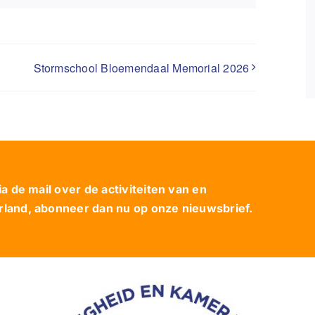
Stormschool Bloemendaal Memorial 2026
 de mail over de activiteiten van en
and, abonneer dan nu op onze nieuwsbrief.