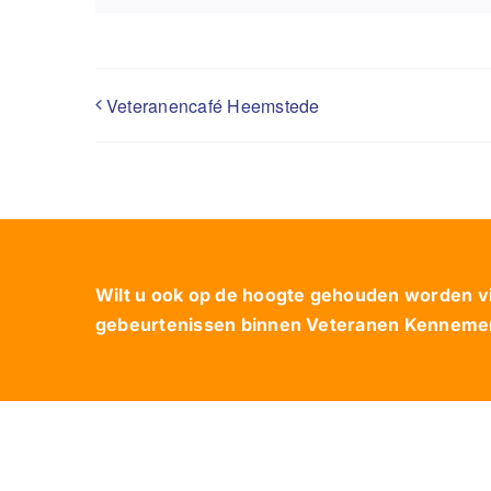
Veteranencafé Heemstede
Wilt u ook op de hoogte gehouden worden via
gebeurtenissen binnen Veteranen Kennemerl