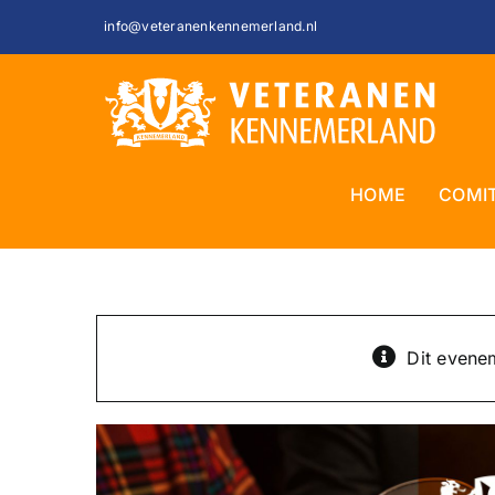
Ga
info@veteranenkennemerland.nl
naar
inhoud
HOME
COMI
Dit evenem