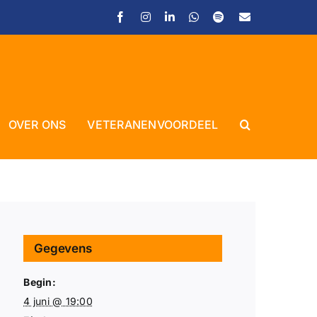
Facebook
Instagram
LinkedIn
WhatsApp
Spotify
E-
mail
Close
OVER ONS
VETERANENVOORDEEL
Gegevens
Begin:
4 juni @ 19:00