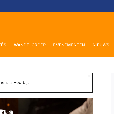
TÉS
WANDELGROEP
EVENEMENTEN
NIEUWS
×
ent is voorbij.