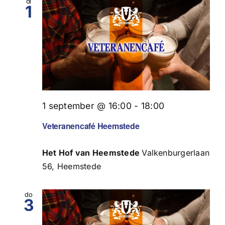
di
1
1 september @ 16:00
-
18:00
Veteranencafé Heemstede
Het Hof van Heemstede
Valkenburgerlaan
56, Heemstede
do
3