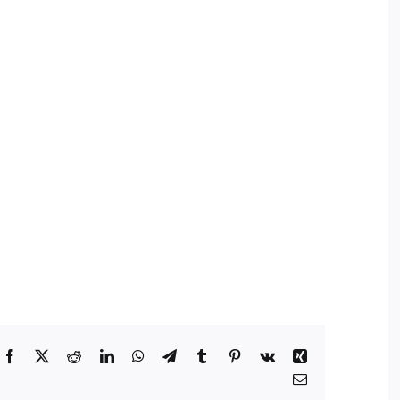
Facebook
X
Reddit
LinkedIn
WhatsApp
Telegram
Tumblr
Pinterest
Vk
Xing
E-
mail