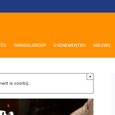
TÉS
WANDELGROEP
EVENEMENTEN
NIEUWS
×
ent is voorbij.