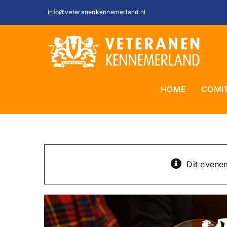
Ga
info@veteranenkennemerland.nl
naar
inhoud
HOME
COMI
Dit evenem