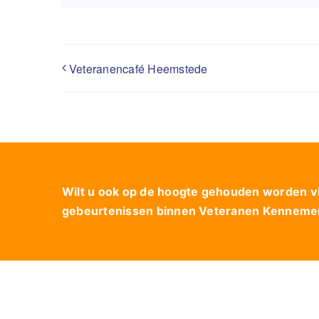
Veteranencafé Heemstede
Wilt u ook op de hoogte gehouden worden via
gebeurtenissen binnen Veteranen Kennemerl