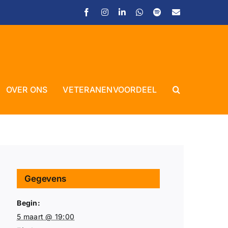
Facebook
Instagram
LinkedIn
WhatsApp
Spotify
E-
mail
Close
OVER ONS
VETERANENVOORDEEL
Gegevens
Begin:
5 maart @ 19:00