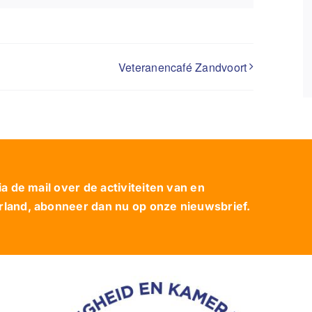
Veteranencafé Zandvoort
 de mail over de activiteiten van en
and, abonneer dan nu op onze nieuwsbrief.