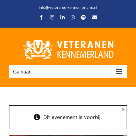
Ga
info@veteranenkennemerland.nl
naar
Facebook
Instagram
LinkedIn
WhatsApp
Spotify
E-
inhoud
mail
C
Ga naar...
×
Dit evenement is voorbij.