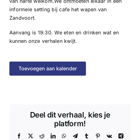
van harte welkom.We ontmoeten elkaar in een
informele setting bij cafe het wapen van
Zandvoort.
Aanvang is 19:30. We eten en drinken wat en
kunnen onze verhalen kwijt.
Toevoegen aan kalender
Deel dit verhaal, kies je
platform!
Facebook
X
Reddit
LinkedIn
WhatsApp
Telegram
Tumblr
Pinterest
Vk
Xing