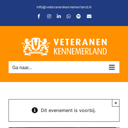
Ga
info@veteranenkennemerland.nl
naar
Facebook
Instagram
LinkedIn
WhatsApp
Spotify
E-
inhoud
mail
Ga naar...
C
×
Dit evenement is voorbij.