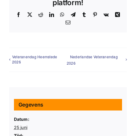
platform!
Facebook
X
Reddit
LinkedIn
WhatsApp
Telegram
Tumblr
Pinterest
Vk
Xing
E-
mail
Veteranendag Heemstede
Nederlandse Veteranendag
2026
2026
Gegevens
Datum:
25 juni
Tijd: