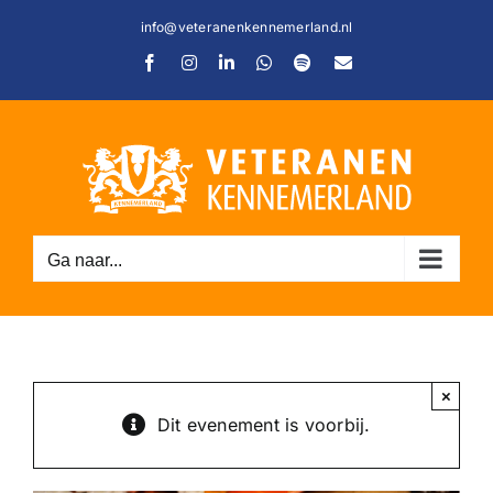
Ga
info@veteranenkennemerland.nl
naar
Facebook
Instagram
LinkedIn
WhatsApp
Spotify
E-
inhoud
mail
Ga naar...
C
×
Dit evenement is voorbij.