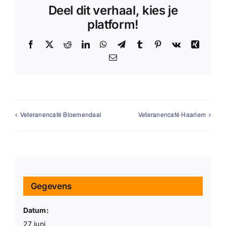
Deel dit verhaal, kies je
platform!
Facebook
X
Reddit
LinkedIn
WhatsApp
Telegram
Tumblr
Pinterest
Vk
Xing
E-
mail
Veteranencafé Bloemendaal
Veteranencafé Haarlem
Gegevens
Datum:
27 juni