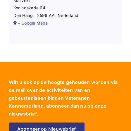
Maliveld
Koningskade 64
Den Haag
,
2596 AA
Nederland
+ Google Maps
Wilt u ook op de hoogte gehouden worden via
de mail over de activiteiten van en
gebeurtenissen binnen Veteranen
Kennemerland, abonneer dan nu op onze
nieuwsbrief.
Abonneer op Nieuwsbrief