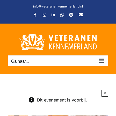
Ga
info@veteranenkennemerland.nl
naar
Facebook
Instagram
LinkedIn
WhatsApp
Spotify
E-
inhoud
mail
Ga naar...
C
×
Dit evenement is voorbij.