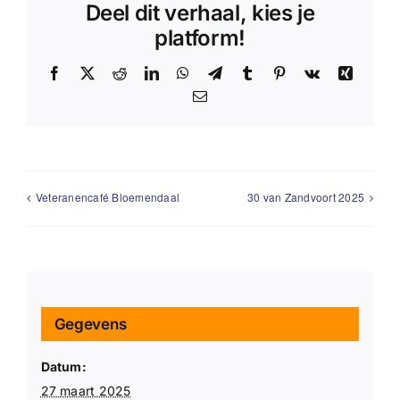
Deel dit verhaal, kies je
platform!
Facebook
X
Reddit
LinkedIn
WhatsApp
Telegram
Tumblr
Pinterest
Vk
Xing
E-
mail
Veteranencafé Bloemendaal
30 van Zandvoort 2025
Gegevens
Datum:
27 maart 2025