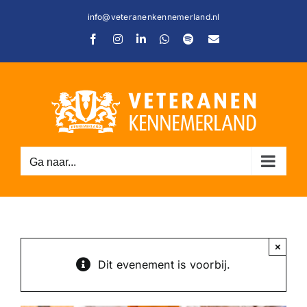
Ga
info@veteranenkennemerland.nl
naar
Facebook
Instagram
LinkedIn
WhatsApp
Spotify
E-
inhoud
mail
Ga naar...
C
×
Dit evenement is voorbij.