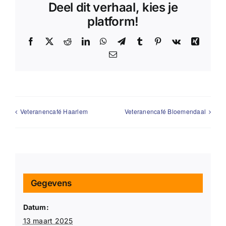
Deel dit verhaal, kies je
platform!
Facebook
X
Reddit
LinkedIn
WhatsApp
Telegram
Tumblr
Pinterest
Vk
Xing
E-
mail
Veteranencafé Haarlem
Veteranencafé Bloemendaal
Gegevens
Datum:
13 maart 2025