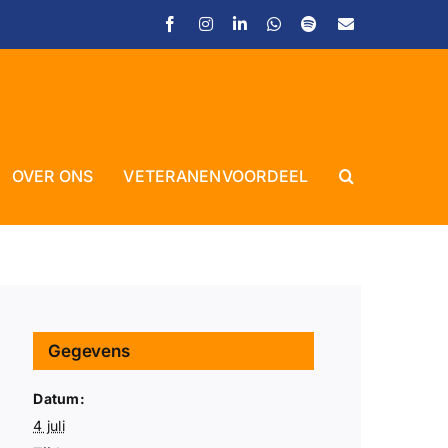
Facebook
Instagram
LinkedIn
WhatsApp
Spotify
E-
mail
OVER ONS
VETERANENVOORDEEL
Close
Gegevens
Datum:
4 juli