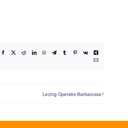
Facebook
X
Reddit
LinkedIn
WhatsApp
Telegram
Tumblr
Pinterest
Vk
Xing
E-
mail
Lezing Operatie Barbarossa