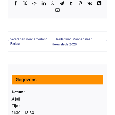
Facebook
X
Reddit
LinkedIn
WhatsApp
Telegram
Tumblr
Pinterest
Vk
Xing
E-
mail
Veteranen Kennemerland
Herdenking Manpadslaan
Parkrun
Heemstede 2026
Gegevens
Datum:
4 juli
Tijd:
11:30 - 13:30