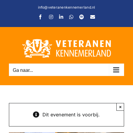
Ga
info@veteranenkennemerland.nl
naar
Facebook
Instagram
LinkedIn
WhatsApp
Spotify
E-
inhoud
mail
Ga naar...
C
×
Dit evenement is voorbij.