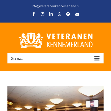
Ga
info@veteranenkennemerland.nl
naar
Facebook
Instagram
LinkedIn
WhatsApp
Spotify
E-
inhoud
mail
C
Ga naar...