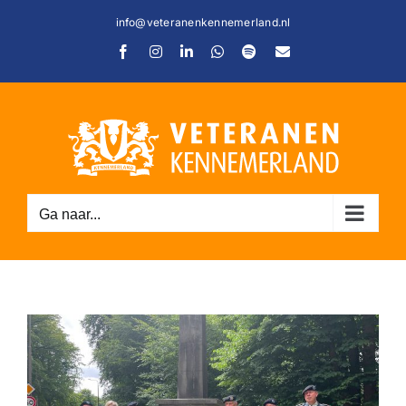
Ga
info@veteranenkennemerland.nl
naar
Facebook
Instagram
LinkedIn
WhatsApp
Spotify
E-
inhoud
mail
C
Ga naar...