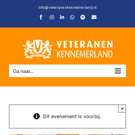
Ga
info@veteranenkennemerland.nl
naar
Facebook
Instagram
LinkedIn
WhatsApp
Spotify
E-
inhoud
mail
Ga naar...
C
×
Dit evenement is voorbij.