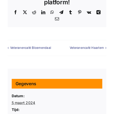
platform!
Facebook
X
Reddit
LinkedIn
WhatsApp
Telegram
Tumblr
Pinterest
Vk
Xing
E-
mail
Veteranencafé Bloemendaal
Veteranencafé Haarlem
Gegevens
Datum:
5 maart 2024
Tijd: