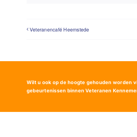
Veteranencafé Heemstede
Wilt u ook op de hoogte gehouden worden via
gebeurtenissen binnen Veteranen Kennemerl