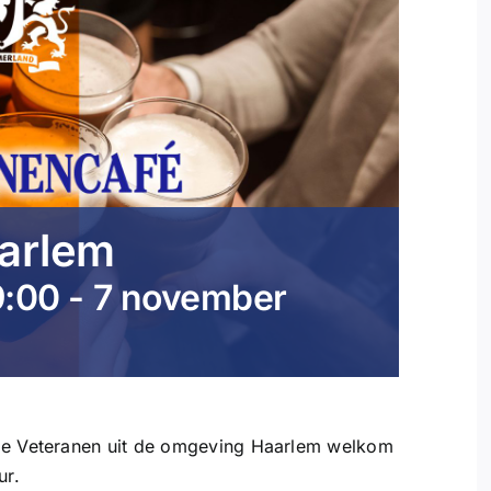
arlem
9:00
-
7 november
lle Veteranen uit de omgeving Haarlem welkom
ur.