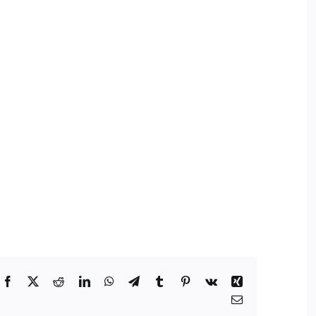
Facebook
X
Reddit
LinkedIn
WhatsApp
Telegram
Tumblr
Pinterest
Vk
Xing
E-
mail