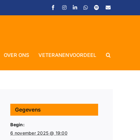
Facebook
Instagram
LinkedIn
WhatsApp
Spotify
E-
mail
Close
OVER ONS
VETERANENVOORDEEL
Gegevens
Begin:
6 november 2025 @ 19:00