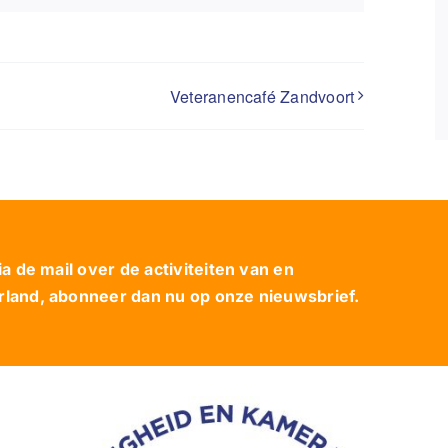
Veteranencafé Zandvoort
 de mail over de activiteiten van en
and, abonneer dan nu op onze nieuwsbrief.