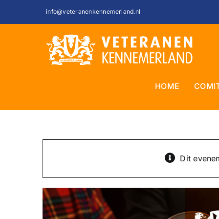
Ga
info@veteranenkennemerland.nl
naar
inhoud
HOME
COMI
Dit evenem