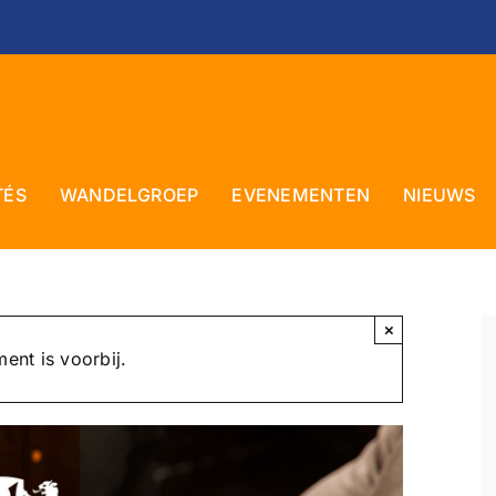
TÉS
WANDELGROEP
EVENEMENTEN
NIEUWS
×
ent is voorbij.