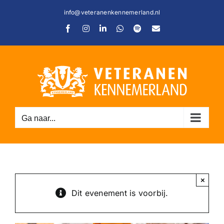
Ga
info@veteranenkennemerland.nl
naar
Facebook
Instagram
LinkedIn
WhatsApp
Spotify
E-
inhoud
mail
Ga naar...
C
×
Dit evenement is voorbij.