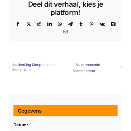
Deel dit verhaal, kies je
platform!
Facebook
X
Reddit
LinkedIn
WhatsApp
Telegram
Tumblr
Pinterest
Vk
Xing
E-
mail
Herdenking Manpadslaan
Veteranencafé
Heemstede
Bloemendaal
Gegevens
Datum: