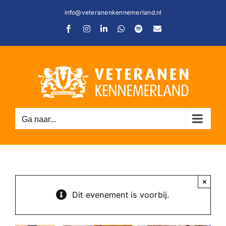
Ga
info@veteranenkennemerland.nl
naar
Facebook
Instagram
LinkedIn
WhatsApp
Spotify
E-
inhoud
mail
Ga naar...
C
×
Dit evenement is voorbij.