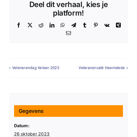
Deel dit verhaal, kies je
platform!
Facebook
X
Reddit
LinkedIn
WhatsApp
Telegram
Tumblr
Pinterest
Vk
Xing
E-
mail
Veteranendag Velsen 2023
Veteranencafé Heemstede
Gegevens
Datum:
26 oktober 2023