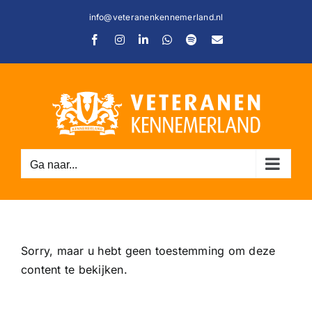
Ga
info@veteranenkennemerland.nl
naar
Facebook
Instagram
LinkedIn
WhatsApp
Spotify
E-
inhoud
mail
C
Ga naar...
Sorry, maar u hebt geen toestemming om deze
content te bekijken.