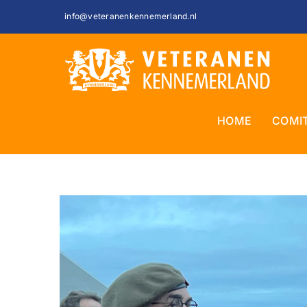
Ga
info@veteranenkennemerland.nl
naar
inhoud
HOME
COMI