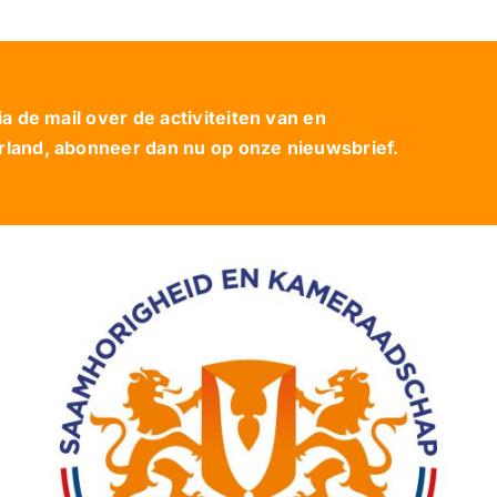
 de mail over de activiteiten van en
and, abonneer dan nu op onze nieuwsbrief.