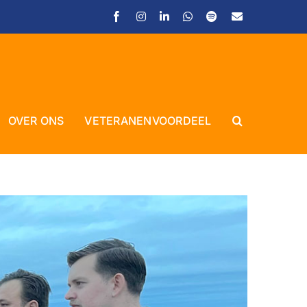
Facebook
Instagram
LinkedIn
WhatsApp
Spotify
E-
mail
Close
OVER ONS
VETERANENVOORDEEL