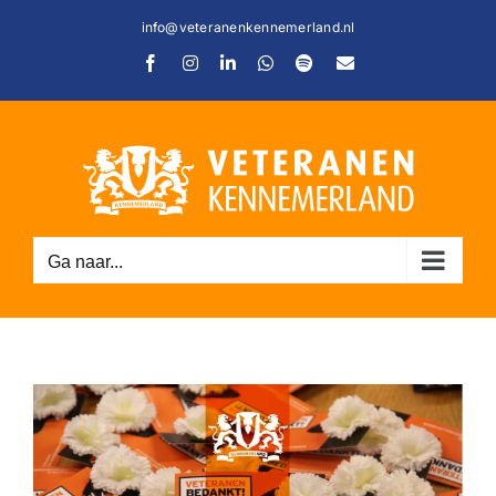
Ga
info@veteranenkennemerland.nl
naar
Facebook
Instagram
LinkedIn
WhatsApp
Spotify
E-
inhoud
mail
Ga naar...
C