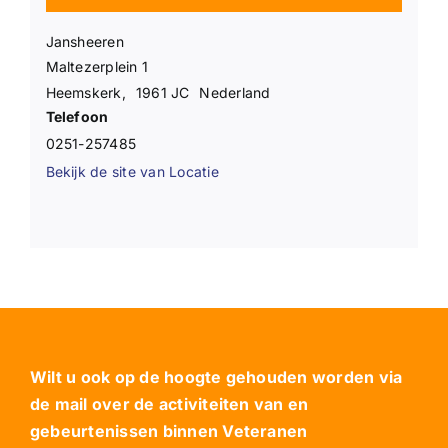
Jansheeren
Maltezerplein 1
Heemskerk
,
1961 JC
Nederland
Telefoon
0251-257485
Bekijk de site van Locatie
Wilt u ook op de hoogte gehouden worden via
de mail over de activiteiten van en
gebeurtenissen binnen Veteranen