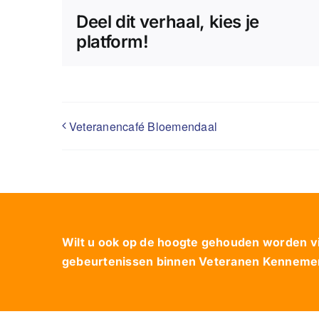
Deel dit verhaal, kies je
platform!
Veteranencafé Bloemendaal
Wilt u ook op de hoogte gehouden worden via
gebeurtenissen binnen Veteranen Kennemerl