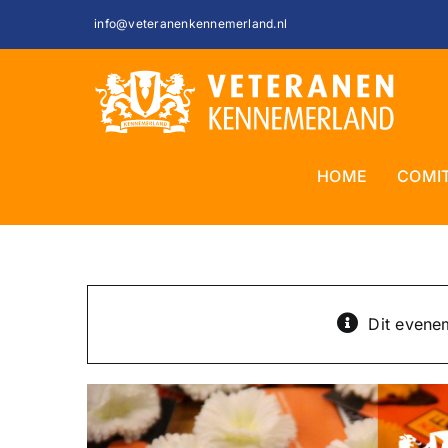
Ga
info@veteranenkennemerland.nl
naar
inhoud
HOME
COMI
Dit evenem