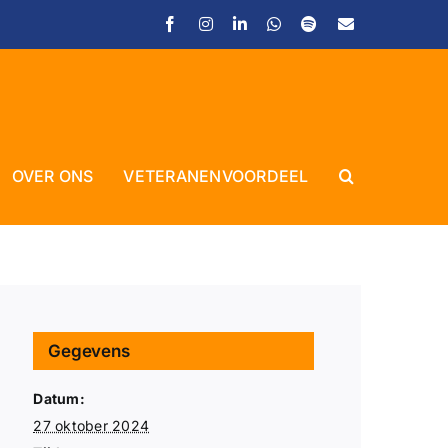
Facebook
Instagram
LinkedIn
WhatsApp
Spotify
E-
mail
Close
OVER ONS
VETERANENVOORDEEL
Gegevens
Datum:
27 oktober 2024