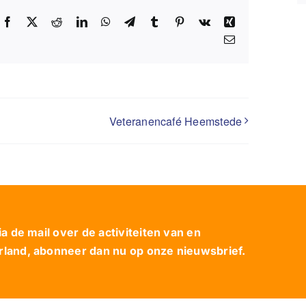
Facebook
X
Reddit
LinkedIn
WhatsApp
Telegram
Tumblr
Pinterest
Vk
Xing
E-
mail
Veteranencafé Heemstede
 de mail over de activiteiten van en
and, abonneer dan nu op onze nieuwsbrief.