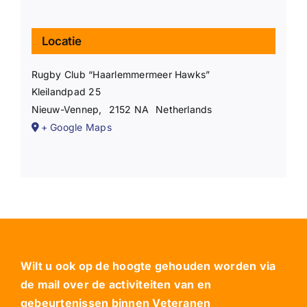
Locatie
Rugby Club “Haarlemmermeer Hawks”
Kleilandpad 25
Nieuw-Vennep
,
2152 NA
Netherlands
+ Google Maps
Wilt u ook op de hoogte gehouden worden via
de mail over de activiteiten van en
gebeurtenissen binnen Veteranen