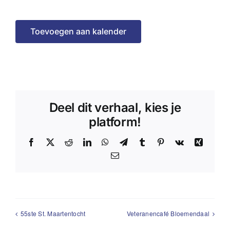
Toevoegen aan kalender
Deel dit verhaal, kies je
platform!
Facebook
X
Reddit
LinkedIn
WhatsApp
Telegram
Tumblr
Pinterest
Vk
Xing
E-
mail
55ste St. Maartentocht
Veteranencafé Bloemendaal