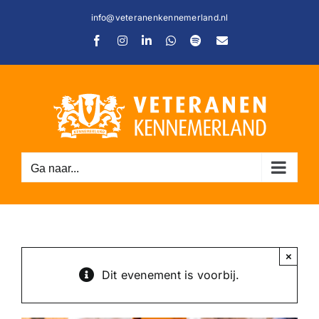
Ga
info@veteranenkennemerland.nl
naar
Facebook
Instagram
LinkedIn
WhatsApp
Spotify
E-
inhoud
mail
Ga naar...
C
×
Dit evenement is voorbij.