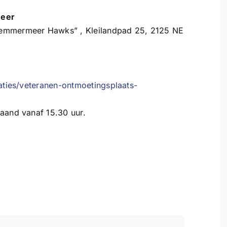
meer
lemmermeer Hawks” , Kleilandpad 25, 2125 NE
caties/veteranen-ontmoetingsplaats-
maand vanaf 15.30 uur.