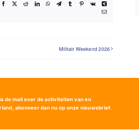
Facebook
X
Reddit
LinkedIn
WhatsApp
Telegram
Tumblr
Pinterest
Vk
Xing
E-
mail
Militair Weekend 2026
 de mail over de activiteiten van en
and, abonneer dan nu op onze nieuwsbrief.