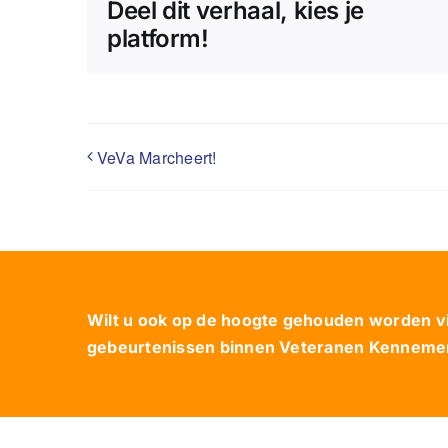
Deel dit verhaal, kies je
platform!
VeVa Marcheert!
Wilt u ook op de hoogte gehouden worden via
gebeurtenissen binnen Veteranen Kennemerl