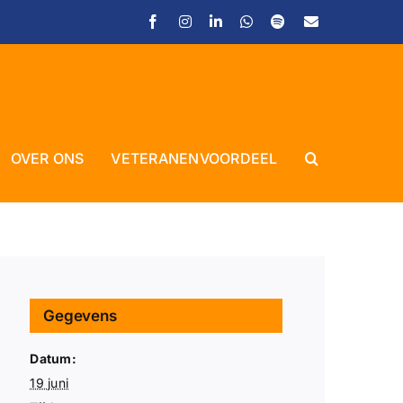
Facebook
Instagram
LinkedIn
WhatsApp
Spotify
E-
mail
Close
OVER ONS
VETERANENVOORDEEL
Gegevens
Datum:
19 juni