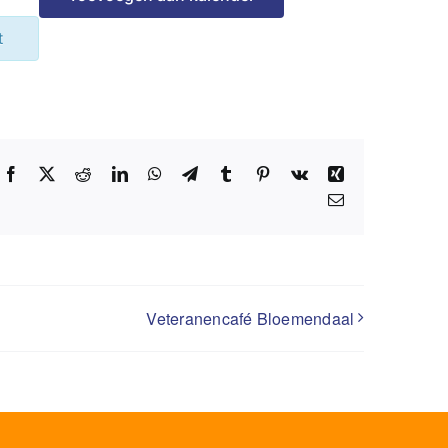
t
Facebook
X
Reddit
LinkedIn
WhatsApp
Telegram
Tumblr
Pinterest
Vk
Xing
E-
mail
Veteranencafé Bloemendaal