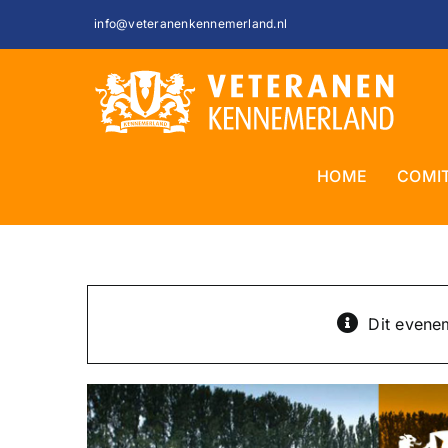
Ga
info@veteranenkennemerland.nl
naar
inhoud
HOME
COMI
Dit evenem