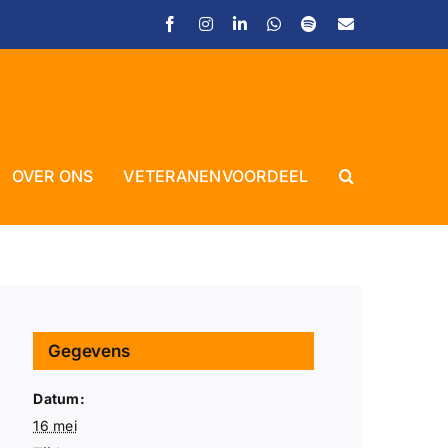
Facebook
Instagram
LinkedIn
WhatsApp
Spotify
E-
mail
OVER ONS
VETERANENVOORDEEL
Close
Gegevens
Datum:
16 mei