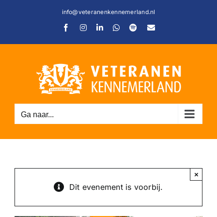
Ga
info@veteranenkennemerland.nl
naar
Facebook
Instagram
LinkedIn
WhatsApp
Spotify
E-
inhoud
mail
Ga naar...
C
×
Dit evenement is voorbij.